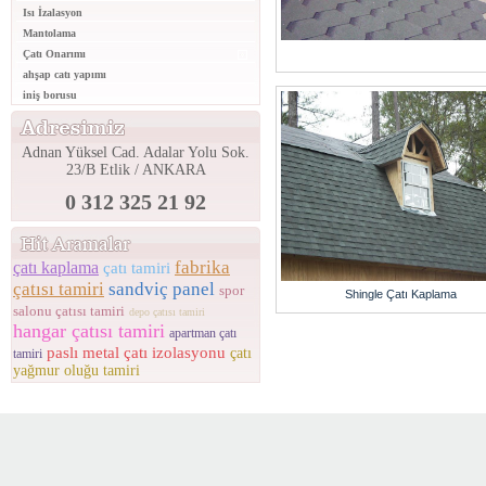
Isı İzalasyon
Mantolama
Çatı Onarımı
ahşap catı yapımı
iniş borusu
Adnan Yüksel Cad. Adalar Yolu Sok.
23/B Etlik / ANKARA
0 312 325 21 92
fabrika
çatı kaplama
çatı tamiri
çatısı tamiri
sandviç panel
spor
Shingle Çatı Kaplama
salonu çatısı tamiri
depo çatısı tamiri
hangar çatısı tamiri
apartman çatı
paslı metal çatı izolasyonu
çatı
tamiri
yağmur oluğu tamiri