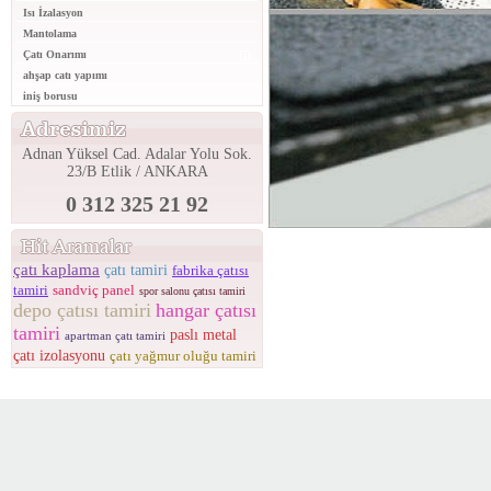
Isı İzalasyon
Mantolama
Çatı Onarımı
ahşap catı yapımı
iniş borusu
Adnan Yüksel Cad. Adalar Yolu Sok.
23/B Etlik / ANKARA
0 312 325 21 92
çatı kaplama
çatı tamiri
fabrika çatısı
tamiri
sandviç panel
spor salonu çatısı tamiri
depo çatısı tamiri
hangar çatısı
tamiri
paslı metal
apartman çatı tamiri
çatı izolasyonu
çatı yağmur oluğu tamiri