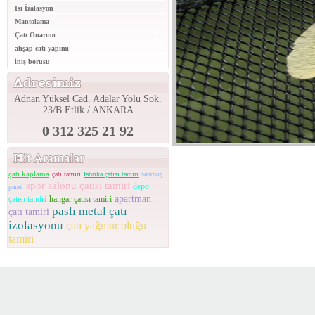
Isı İzalasyon
Mantolama
Çatı Onarımı
ahşap catı yapımı
iniş borusu
Adnan Yüksel Cad. Adalar Yolu Sok.
23/B Etlik / ANKARA
0 312 325 21 92
çatı kaplama
çatı tamiri
fabrika çatısı tamiri
sandviç
spor salonu çatısı tamiri
depo
panel
apartman
çatısı tamiri
hangar çatısı tamiri
paslı metal çatı
çatı tamiri
izolasyonu
çatı yağmur oluğu
tamiri