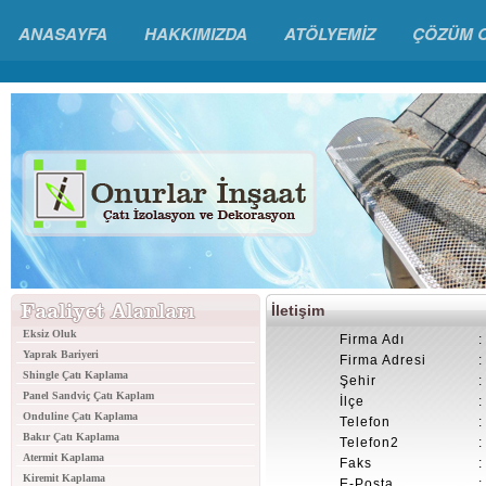
ANASAYFA
HAKKIMIZDA
ATÖLYEMİZ
ÇÖZÜM 
İletişim
Eksiz Oluk
Firma Adı
:
Yaprak Bariyeri
Firma Adresi
:
Shingle Çatı Kaplama
Şehir
:
Panel Sandviç Çatı Kaplam
İlçe
:
Onduline Çatı Kaplama
Telefon
:
Bakır Çatı Kaplama
Telefon2
:
Atermit Kaplama
Faks
:
Kiremit Kaplama
E-Posta
: