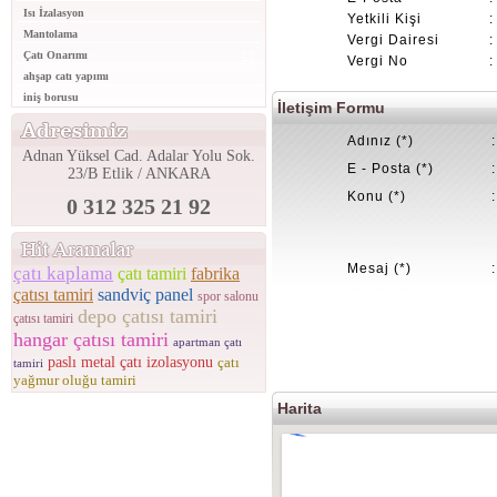
Isı İzalasyon
Yetkili Kişi
:
Mantolama
Vergi Dairesi
:
Çatı Onarımı
Vergi No
:
ahşap catı yapımı
iniş borusu
İletişim Formu
Adınız (*)
:
Adnan Yüksel Cad. Adalar Yolu Sok.
E - Posta (*)
:
23/B Etlik / ANKARA
Konu (*)
:
0 312 325 21 92
Mesaj (*)
:
çatı kaplama
çatı tamiri
fabrika
çatısı tamiri
sandviç panel
spor salonu
depo çatısı tamiri
çatısı tamiri
hangar çatısı tamiri
apartman çatı
paslı metal çatı izolasyonu
çatı
tamiri
yağmur oluğu tamiri
Harita